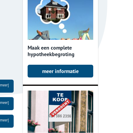
Maak een complete
hypotheekbegroting
meer informatie
 meer]
 meer]
 meer]