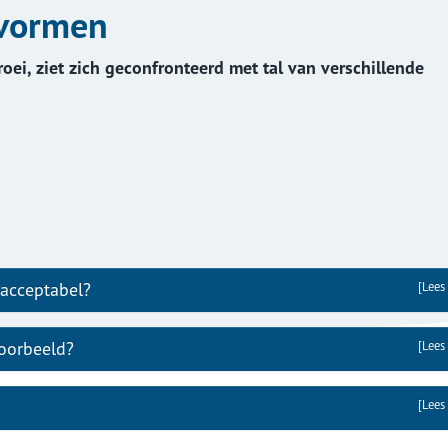
 vormen
Aanvraag vrachtautoverzekering
verzekering
Aanvraag motor
ei, ziet zich geconfronteerd met tal van verschillende
Aanvraag caravanverzekering
 acceptabel?
[Lees
voorbeeld?
[Lees
[Lees